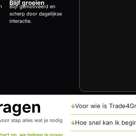
Blijf groeien
n
Blijf gemotiveerd en
scherp door dagelijkse
interactie.
ragen
Voor wie is Trade4G
voor stap alles wat je nodig
Hoe snel kan ik beg
tact op, we helpen je graag