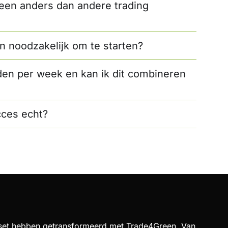
en anders dan andere trading
en noodzakelijk om te starten?
aden per week en kan ik dit combineren
cces echt?
set hebben getransformeerd met Trade4Green. Van