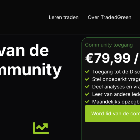
Leren traden
Over Trade4Green
van de
Community toegang
€79,99 
mmunity
Toegang tot de Dis
Stel onbeperkt vrag
Deel analyses en vr
Leer van andere led
Maandelijks opzegb
Word lid van de co