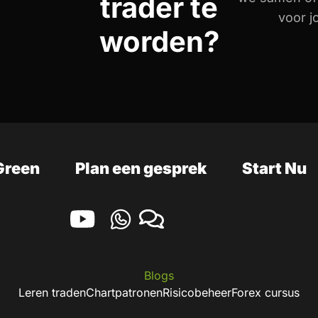
trader te
voor jo
worden?
Green
Plan een gesprek
Start Nu
Blogs
Leren traden
Chartpatronen
Risicobeheer
Forex cursus