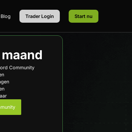
Blog
Trader Login
Start nu
/ maand
cord Community
en
agen
en
aar
mmunity