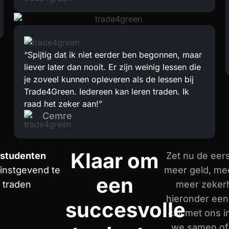
“Spijtig dat ik niet eerder ben begonnen, maar
liever later dan nooit. Er zijn weinig lessen die
je zoveel kunnen opleveren als de lessen bij
Trade4Green. Iedereen kan leren traden. Ik
raad het zeker aan!”
Cemre
Klaar om
 studenten
Zet nu de eers
instgevend te
meer geld, mee
een
n traden
meer zeker
hieronder een 
succesvolle
call met ons i
we samen of 