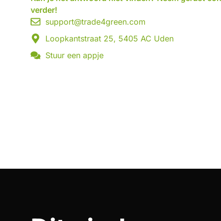
verder!
support@trade4green.com
Loopkantstraat 25, 5405 AC Uden
Stuur een appje