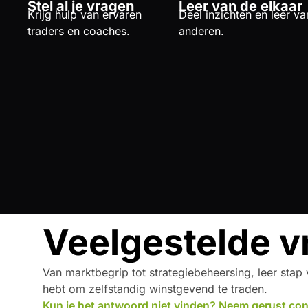
Stel al je vragen
Leer van de elkaar
Krijg hulp van ervaren
Deel inzichten en leer va
traders en coaches.
anderen.
Veelgestelde v
Van marktbegrip tot strategiebeheersing, leer stap 
hebt om zelfstandig winstgevend te traden.
Kun je het antwoord niet vinden? Neem gerust con