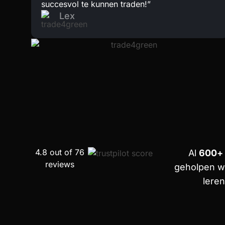
succesvol te kunnen traden!”
Lex
4.8 out of 76
Al
6
00+
reviews
geholpen w
lere