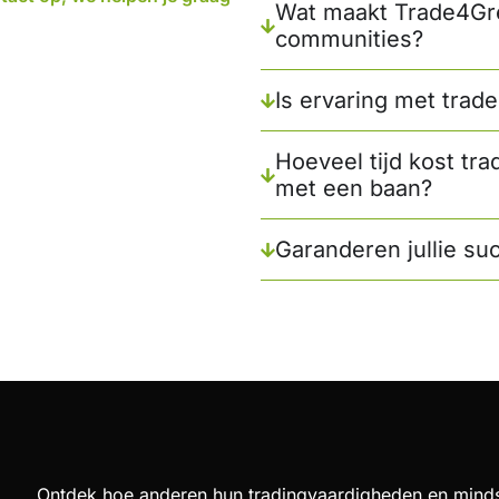
Wat maakt Trade4Gre
communities?
Is ervaring met trad
Hoeveel tijd kost tr
met een baan?
Garanderen jullie su
Ontdek hoe anderen hun tradingvaardigheden en mind