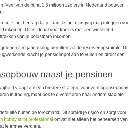
oen. Veel van de bijna 1,3 miljoen zzp’ers in Nederland bouwen
r.
imte, het bedrag dat je jaarlijks belastingvrij mag inleggen vo
 inkomen. Dit is ideaal voor traders met een wisselend
aftrekken van je belastbare inkomen.
fgelopen tien jaar alsnog benutten via de reserveringsruimte. Di
terugwerkende kracht je pensioenpot aan te vullen en direct een
nsopbouw naast je pensioen
 vrijheid vraagt om een bredere strategie voor vermogensopbou
eren in trading, maar ook te diversifiëren naar andere stabiele
uille buiten de forexmarkt. Dit spreidt je risico en zorgt voor
n hobbyist tot professional
omvat niet alleen het beheersen van
at je ermee verdient.