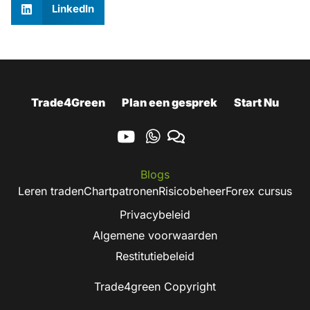
LinkedIn
Trade4Green
Plan een gesprek
Start Nu
Blogs
Leren traden
Chartpatronen
Risicobeheer
Forex cursus
Privacybeleid
Algemene voorwaarden
Restitutiebeleid
Trade4green Copyright